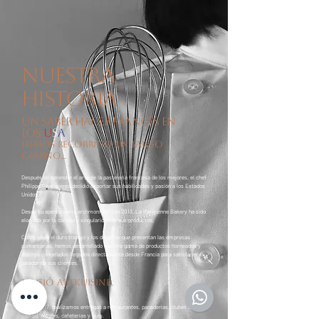
Nuestra
historia
Un
saber hacer francés en
los
U
S
A
Hemos recorrido un largo
camino...
Después de aprender el arte de la pastelería francesa de los mejores, el chef
Philippe Panissieres decidió exportar sus habilidades y pasión a los Estados
Unidos.
Desde su apertura en Larchmont (NY) en 2013, La Parisienne Bakery ha sido
elogiada por la calidad y singularidad de sus productos.
Conociendo el duro trabajo y los desafíos que presentan las empresas
alimentarias, hemos desarrollado nuestra gama de productos horneados y
postres congelados llegados directamente desde Francia para satisfacer el
paladar de sus clientes.
Nació Artkuisine.
Desde 2017, realizamos entregas a restaurantes, panaderías, clubes de
campo, hoteles, cafeterías y más.